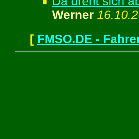
Da dreht sich a
Werner
16.10.2
[
FMSO.DE - Fahren