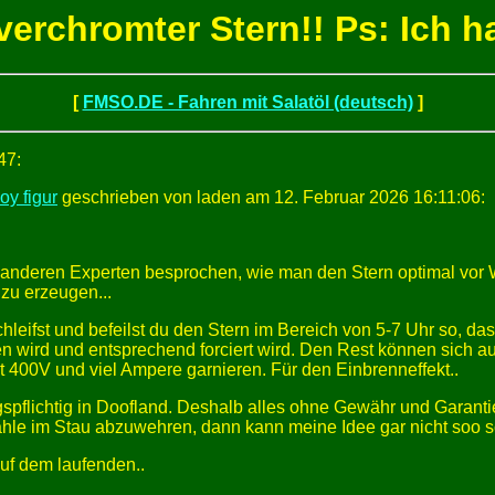
verchromter Stern!! Ps: Ich h
[
FMSO.DE - Fahren mit Salatöl (deutsch)
]
47:
oy figur
geschrieben von laden am 12. Februar 2026 16:11:06:
 anderen Experten besprochen, wie man den Stern optimal vor W
zu erzeugen...
leifst und befeilst du den Stern im Bereich von 5-7 Uhr so, da
en wird und entsprechend forciert wird. Den Rest können sich 
t 400V und viel Ampere garnieren. Für den Einbrenneffekt..
ngspflichtig in Doofland. Deshalb alles ohne Gewähr und Garan
le im Stau abzuwehren, dann kann meine Idee gar nicht soo sc
uf dem laufenden..