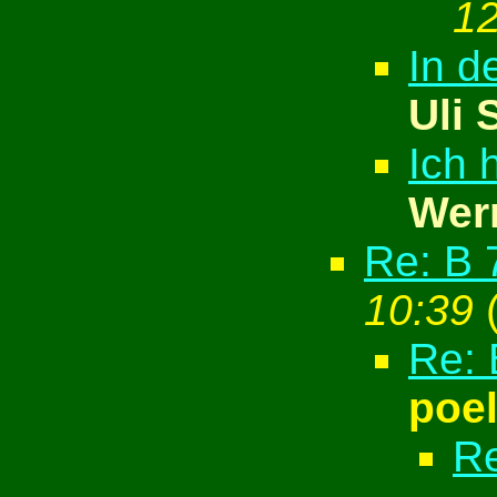
12
In d
Uli 
Ich 
Wer
Re: B 
10:39
Re: 
poe
Re