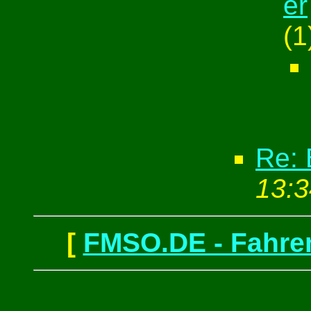
er
(
1
Re: 
13:3
[
FMSO.DE - Fahren