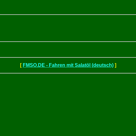
[
FMSO.DE - Fahren mit Salatöl (deutsch)
]