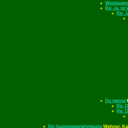
Weglassen 
Re: Ja, ist
Re: J
Du meinst
Re: D
Re: D
Re: Ausreisegenehmigung
Wehner, Ka