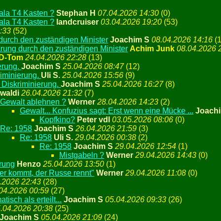
 ala T4 Kasten ?
Stephan H
07.04.2026 14:30
(
0)
 ala T4 Kasten ?
landcruiser
03.04.2026 19:20
(
53)
:33
(
52)
urch den zuständigen Minister
Joachim S
08.04.2026 14:16
(
1
rung durch den zuständigen Minister
Achim Junk
08.04.2026 
D-Tom
24.04.2026 22:28
(
13)
erung.
Joachim S
25.04.2026 08:47
(
12)
riminierung.
Uli S.
25.04.2026 15:56
(
9)
 Diskriminierung.
Joachim S
25.04.2026 16:27
(
8)
waldi
26.04.2026 21:32
(
7)
Gewalt ablehnen ?
Werner
28.04.2026 14:23
(
2)
Gewalt... Konfuzius sagt: Erst wenn eine Mücke ...
Joach
Kopfkino?
Peter vdl
03.05.2026 08:06
(
0)
Re: 1958
Joachim S
26.04.2026 21:59
(
3)
Re: 1958
Uli S.
29.04.2026 00:38
(
2)
Re: 1958
Joachim S
29.04.2026 12:54
(
1)
Mistgabeln ?
Werner
29.04.2026 14:43
(
0)
erung
Henzo
25.04.2026 13:50
(
1)
er kommt, der Russe rennt"
Werner
29.04.2026 11:08
(
0)
.2026 22:43
(
28)
04.2026 00:59
(
27)
isch als erteilt...
Joachim S
05.04.2026 09:33
(
26)
.04.2026 20:38
(
25)
Joachim S
05.04.2026 21:09
(
24)