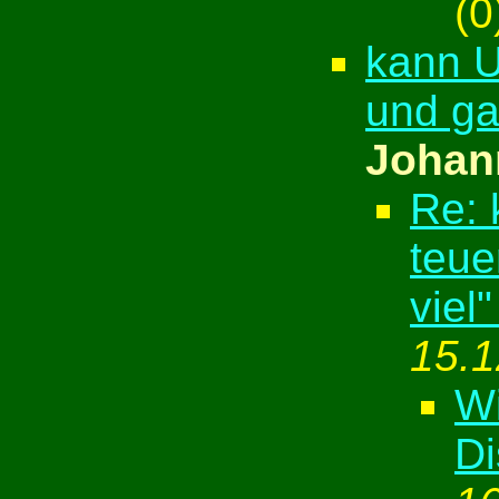
(
0
kann U
und ga
Johan
Re: 
teue
viel
15.1
Wi
Di