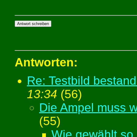
Antworten:
Re: Testbild bestan
13:34
(
56)
Die Ampel muss w
(
55)
Wie gewählt so g