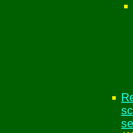
Re
sc
se