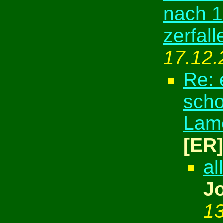
nach 1
zerfall
17.12.
Re: 
scho
Lame
[ER]
al
J
13