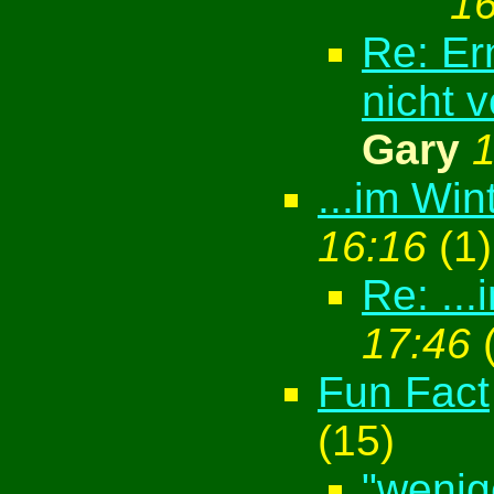
16
Re: Er
nicht v
Gary
1
...im Wint
16:16
(
1)
Re: ...
17:46
Fun Fact
(
15)
"wenig