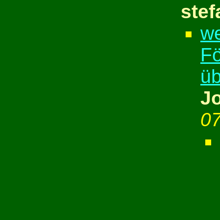
stef
we
Fö
ü
J
07