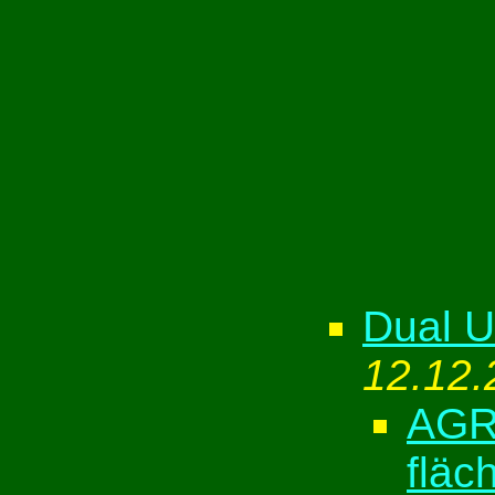
Dual 
12.12.
AGRO
fläc