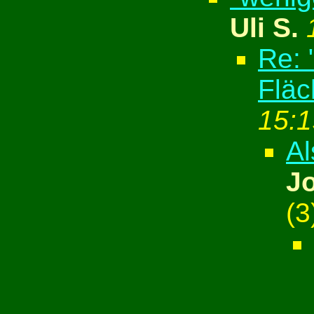
Uli S.
Re: 
Fläc
15:1
Al
J
(
3