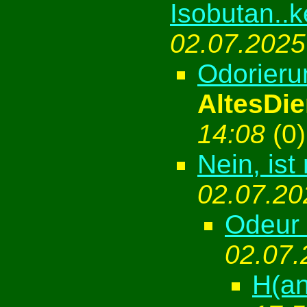
Isobutan..
02.07.2025
Odorieru
AltesDi
14:08
(
0)
Nein, ist
02.07.20
Odeur 
02.07.
H(an