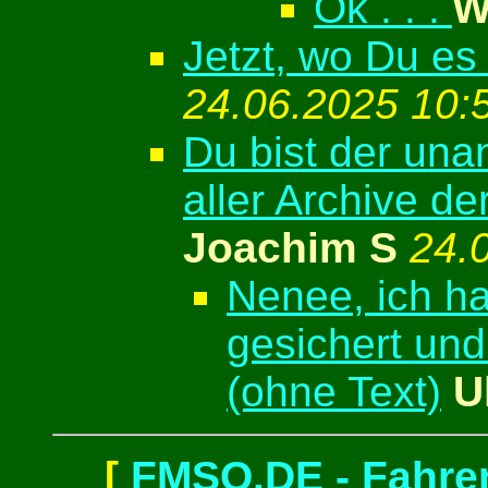
Ok . . .
W
Jetzt, wo Du es 
24.06.2025 10:
Du bist der un
aller Archive de
Joachim S
24.
Nenee, ich h
gesichert und
(ohne Text)
U
[
FMSO.DE - Fahren