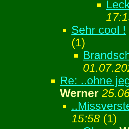
Leck
17:1
Sehr cool !
(
1)
Brandsch
01.07.20
Re: ..ohne je
Werner
25.0
..Missvers
15:58
(
1)