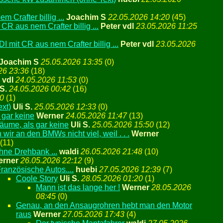
 Crafter billig ...
Joachim S
22.05.2026 14:20
(
45)
 CR aus nem Crafter billig ...
Peter vdl
23.05.2026 11:25
I mit CR aus nem Crafter billig ...
Peter vdl
23.05.2026
Joachim S
25.05.2026 13:35
(
0)
26 23:36
(
18)
 vdl
24.05.2026 11:53
(
0)
 S.
24.05.2026 00:42
(
16)
10
(
1)
ext)
Uli S.
25.05.2026 12:33
(
0)
 gar keine
Werner
24.05.2026 11:47
(
13)
räume, als gar keine
Uli S.
25.05.2026 15:50
(
12)
ir an den BMWs nicht viel, weil . . .
Werner
(
11)
hne Drehbank ...
waldi
26.05.2026 21:48
(
10)
erner
26.05.2026 22:12
(
9)
ranzösische Autos....
huebi
27.05.2026 12:39
(
7)
Coole Story
Uli S.
28.05.2026 01:20
(
1)
Mann ist das lange her !
Werner
28.05.2026
08:45
(
0)
Genau, an den Ansaugrohren hebt man den Motor
raus
Werner
27.05.2026 17:43
(
4)