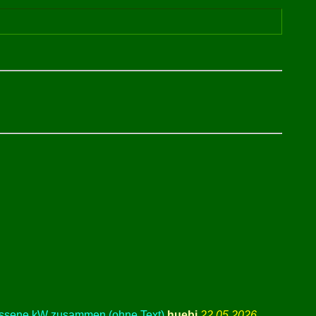
essene kW zusammen (ohne Text)
huebi
22.05.2026