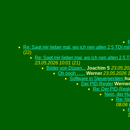
R
Re: Sagt mir lieber mal, wo ich nen alten 2,5 TDI mit
(
22)
Re: Sagt mir lieber mal, wo ich nen alten 2,5 TD
23.05.2026 10:01
(
21)
Bilder von Düsen...
Joachim S
23.05.20
Oh oooh . . . .
Werner
23.05.2026 
Software in Steuergeräten
hu
Der PID-Regler
Werne
Re: Der PID-Regl
Nein, der Hu
Re: Ne
08:06
R
1