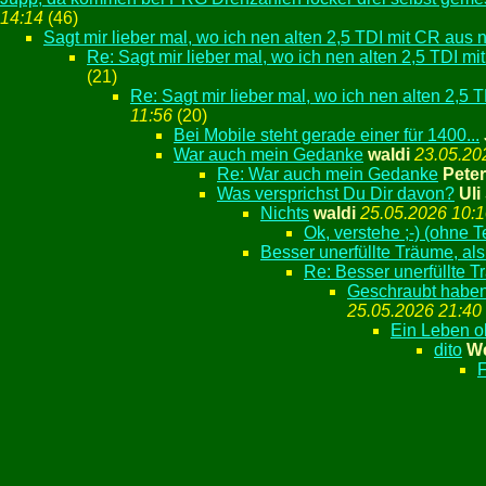
14:14
(
46)
Sagt mir lieber mal, wo ich nen alten 2,5 TDI mit CR aus nem
Re: Sagt mir lieber mal, wo ich nen alten 2,5 TDI mit
(
21)
Re: Sagt mir lieber mal, wo ich nen alten 2,5 TD
11:56
(
20)
Bei Mobile steht gerade einer für 1400...
War auch mein Gedanke
waldi
23.05.20
Re: War auch mein Gedanke
Peter
Was versprichst Du Dir davon?
Uli
Nichts
waldi
25.05.2026 10:
Ok, verstehe ;-) (ohne T
Besser unerfüllte Träume, als
Re: Besser unerfüllte T
Geschraubt haben w
25.05.2026 21:40
Ein Leben o
dito
W
F