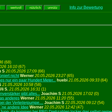
Info zur Bewertung
46
(
68)
026 16:10
(
67)
m S
20.05.2026 17:09
(
66)
oniert nicht
Werner
20.05.2026 23:27
(
65)
 es nur ein paar Hundert Meter...
huebi
21.05.2026 09:33
(
64)
S
21.05.2026 10:58
(
58)
Uli S.
21.05.2026 16:31
(
1)
verstärker gibt alles...
Joachim S
21.05.2026 17:02
(
0)
was anderes
Werner
21.05.2026 11:20
(
55)
ei der Verteilerpumpe....
Joachim S
22.05.2026 09:12
(
54)
`ne andere Idee
Werner
22.05.2026 12:42
(
47)
Jupp, da kommen bei PRG Drehzahlen locker drei selbst gem