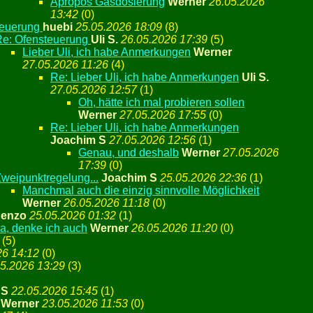
Apropos Gasdosierung
Werner
26.05.2026
13:42
(
0)
teuerung
huebi
25.05.2026 18:09
(
8)
Re: Ofensteuerung
Uli S.
26.05.2026 17:39
(
5)
Lieber Uli, ich habe Anmerkungen
Werner
27.05.2026 11:26
(
4)
Re: Lieber Uli, ich habe Anmerkungen
Uli S.
27.05.2026 12:57
(
1)
Oh, hätte ich mal probieren sollen
Werner
27.05.2026 17:55
(
0)
Re: Lieber Uli, ich habe Anmerkungen
Joachim S
27.05.2026 12:56
(
1)
Genau, und deshalb
Werner
27.05.2026
17:39
(
0)
weipunktregelung...
Joachim S
25.05.2026 22:36
(
1)
Manchmal auch die einzig sinnvolle Möglichkeit
Werner
26.05.2026 11:18
(
0)
enzo
25.05.2026 01:32
(
1)
a, denke ich auch
Werner
26.05.2026 11:20
(
0)
(
5)
26 14:12
(
0)
5.2026 13:29
(
3)
 S
22.05.2026 15:45
(
1)
Werner
23.05.2026 11:53
(
0)