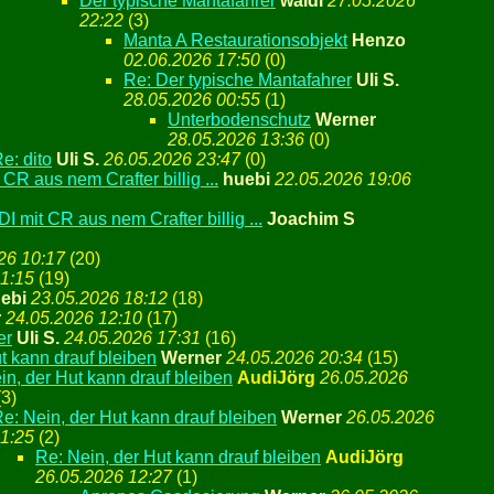
Der typische Mantafahrer
waldi
27.05.2026
22:22
(
3)
Manta A Restaurationsobjekt
Henzo
02.06.2026 17:50
(
0)
Re: Der typische Mantafahrer
Uli S.
28.05.2026 00:55
(
1)
Unterbodenschutz
Werner
28.05.2026 13:36
(
0)
e: dito
Uli S.
26.05.2026 23:47
(
0)
 CR aus nem Crafter billig ...
huebi
22.05.2026 19:06
I mit CR aus nem Crafter billig ...
Joachim S
26 10:17
(
20)
11:15
(
19)
ebi
23.05.2026 18:12
(
18)
r
24.05.2026 12:10
(
17)
er
Uli S.
24.05.2026 17:31
(
16)
t kann drauf bleiben
Werner
24.05.2026 20:34
(
15)
in, der Hut kann drauf bleiben
AudiJörg
26.05.2026
(
3)
e: Nein, der Hut kann drauf bleiben
Werner
26.05.2026
1:25
(
2)
Re: Nein, der Hut kann drauf bleiben
AudiJörg
26.05.2026 12:27
(
1)