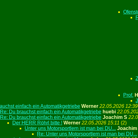
Ofens
Z
Prof.
H
J
auchst einfach ein Automatikgetriebe
Werner
22.05.2026 12:39
Re: Du brauchst einfach ein Automatikgetriebe
huebi
22.05.20
Re: Du brauchst einfach ein Automatikgetriebe
Joachim S
22.0
Der HERR Röhrl bitte !
Werner
22.05.2026 15:11
(
2)
Unter uns Motorsportlern ist man bei DU...
Joachim
Re: Unter uns Motorsportlern ist man bei DU...