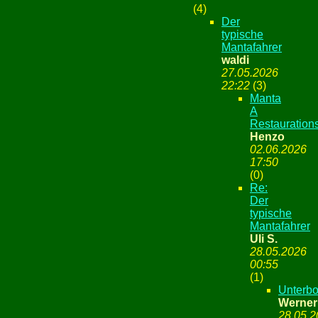
(
4)
Der
typische
Mantafahrer
waldi
27.05.2026
22:22
(
3)
Manta
A
Restauration
Henzo
02.06.2026
17:50
(
0)
Re:
Der
typische
Mantafahrer
Uli S.
28.05.2026
00:55
(
1)
Unterb
Werner
28.05.2