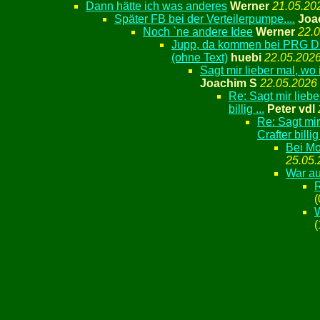
Dann hätte ich was anderes
Werner
21.05.20
Später FB bei der Verteilerpumpe....
Joa
Noch `ne andere Idee
Werner
22.0
Jupp, da kommen bei PRG Dr
(ohne Text)
huebi
22.05.2026
Sagt mir lieber mal, wo 
Joachim S
22.05.2026
Re: Sagt mir liebe
billig ...
Peter vdl
Re: Sagt mir
Crafter billig 
Bei Mo
25.05.
War a
(
W
(