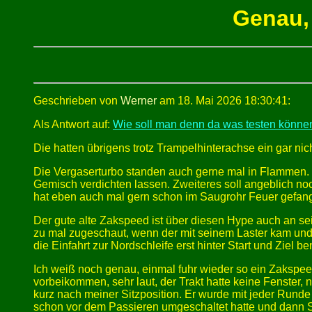
Genau,
Geschrieben von
Werner
am 18. Mai 2026 18:30:41:
Als Antwort auf:
Wie soll man denn da was testen könne
Die hatten übrigens trotz Trampelhinterachse ein gar n
Die Vergaserturbo standen auch gerne mal in Flammen. 
Gemisch verdichten lassen. Zweiteres soll angeblich no
hat eben auch mal gern schon im Saugrohr Feuer gefan
Der gute alte Zakspeed ist über diesen Hype auch an se
zu mal zugeschaut, wenn der mit seinem Laster kam und 
die Einfahrt zur Nordschleife erst hinter Start und Ziel
Ich weiß noch genau, einmal fuhr wieder so ein Zakspee
vorbeikommen, sehr laut, der Trakt hatte keine Fenster,
kurz nach meiner Sitzposition. Er wurde mit jeder Rund
schon vor dem Passieren umgeschaltet hatte und dann Se