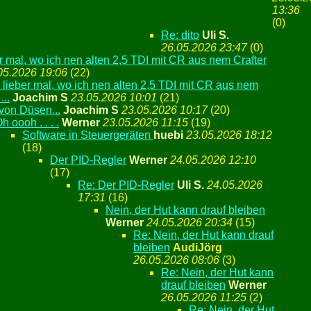
13:36
(
0)
Re: dito
Uli S.
26.05.2026 23:47
(
0)
r mal, wo ich nen alten 2,5 TDI mit CR aus nem Crafter
05.2026 19:06
(
22)
 lieber mal, wo ich nen alten 2,5 TDI mit CR aus nem
...
Joachim S
23.05.2026 10:01
(
21)
 von Düsen...
Joachim S
23.05.2026 10:17
(
20)
h oooh . . . .
Werner
23.05.2026 11:15
(
19)
Software in Steuergeräten
huebi
23.05.2026 18:12
(
18)
Der PID-Regler
Werner
24.05.2026 12:10
(
17)
Re: Der PID-Regler
Uli S.
24.05.2026
17:31
(
16)
Nein, der Hut kann drauf bleiben
Werner
24.05.2026 20:34
(
15)
Re: Nein, der Hut kann drauf
bleiben
AudiJörg
26.05.2026 08:06
(
3)
Re: Nein, der Hut kann
drauf bleiben
Werner
26.05.2026 11:25
(
2)
Re: Nein, der Hut