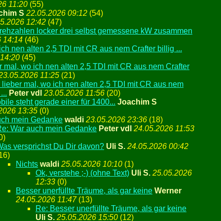
26 11:20
(
55)
chim S
22.05.2026 09:12
(
54)
5.2026 12:42
(
47)
ehzahlen locker drei selbst gemessene kW zusammen
 14:14
(
46)
ich nen alten 2,5 TDI mit CR aus nem Crafter billig ...
 14:20
(
45)
r mal, wo ich nen alten 2,5 TDI mit CR aus nem Crafter
23.05.2026 11:25
(
21)
 lieber mal, wo ich nen alten 2,5 TDI mit CR aus nem
...
Peter vdl
23.05.2026 11:56
(
20)
bile steht gerade einer für 1400...
Joachim S
2026 13:35
(
0)
uch mein Gedanke
waldi
23.05.2026 23:36
(
18)
Re: War auch mein Gedanke
Peter vdl
24.05.2026 11:53
0)
as versprichst Du Dir davon?
Uli S.
24.05.2026 00:42
16)
Nichts
waldi
25.05.2026 10:10
(
1)
Ok, verstehe ;-) (ohne Text)
Uli S.
25.05.2026
12:33
(
0)
Besser unerfüllte Träume, als gar keine
Werner
24.05.2026 11:47
(
13)
Re: Besser unerfüllte Träume, als gar keine
Uli S.
25.05.2026 15:50
(
12)