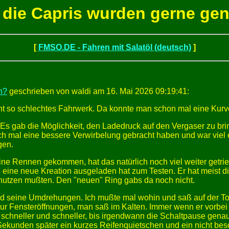
 die Capris wurden gerne g
[
FMSO.DE - Fahren mit Salatöl (deutsch)
]
n?
geschrieben von waldi am 16. Mai 2026 09:19:41:
icht so schlechtes Fahrwerk. Da konnte man schon mal eine Kur
Es gab die Möglichkeit, den Ladedruck auf den Vergaser zu bri
ch mal eine bessere Verwirbelung gebracht haben und war viel 
gen.
ine Rennen gekommen, hat das natürlich noch viel weiter getri
eine neue Kreation ausgeladen hat zum Testen. Er hat meist die
 benutzen mußten. Den "neuen" Ring gabs da noch nicht.
d seine Umdrehungen. Ich mußte mal wohin und saß auf der Toile
 nur Fensteröffnungen, man saß im Kalten. Immer wenn er vorbe
e schneller und schneller, bis irgendwann die Schaltpause ge
kunden später ein kurzes Reifenquietschen und ein nicht beso