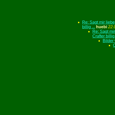
Re: Sagt mir liebe
billig ...
huebi
22.
Re: Sagt mir
Crafter billig 
Bilder
O