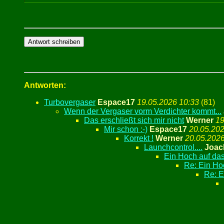
Antworten:
Turbovergaser
Espace17
19.05.2026 10:33
(
81)
Wenn der Vergaser vorm Verdichter kommt...
Das erschließt sich mir nicht
Werner
19
Mir schon :-)
Espace17
20.05.202
Korrekt !
Werner
20.05.2026
Launchcontrol....
Joac
Ein Hoch auf das
Re: Ein Ho
Re: E