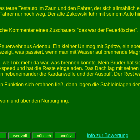
s teure Testauto im Zaun und den Fahrer, der sich allmählich e
Fahrer nur noch weg. Der alte Zakowski fuhr mit seinem Auto hi
che Kommentar eines Zuschauers "das war der Feuerlöscher". Ic
e Feuerwehr aus Adenau. Ein kleiner Unimog mit Spritze, ein eb
gezeigt, was passiert, wenn man mit Wasser auf brennende Mag
rte, weil nix mehr da war, was brennen konnte. Mein Bruder ha
eed und hat die Reste eingeladen. Das Dach lag mit seinen Sä
en nebeneinander die Kardanwelle und der Auspuff. Der Rest wa
n Funktion sich erahnen ließ, dann lagen die Stahleinlagen der 
n vom und über den Nürburgring.
Info zur Bewertung