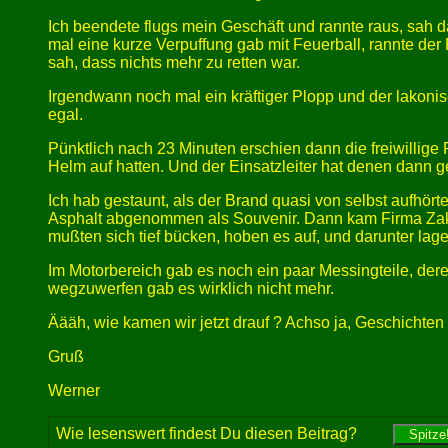
Ich beendete flugs mein Geschäft und rannte raus, sah da
mal eine kurze Verpuffung gab mit Feuerball, rannte der 
sah, dass nichts mehr zu retten war.
Irgendwann noch mal ein kräftiger Plopp und der lakonis
egal.
Pünktlich nach 23 Minuten erschien dann die freiwillig
Helm auf hatten. Und der Einsatzleiter hat denen dann 
Ich hab gestaunt, als der Brand quasi von selbst aufhö
Asphalt abgenommen als Souvenir. Dann kam Firma Zaksp
mußten sich tief bücken, hoben es auf, und darunter lag
Im Motorbereich gab es noch ein paar Messingteile, dere
wegzuwerfen gab es wirklich nicht mehr.
Äääh, wie kamen wir jetzt drauf ? Achso ja, Geschichte
Gruß
Werner
Wie lesenswert findest Du diesen Beitrag?