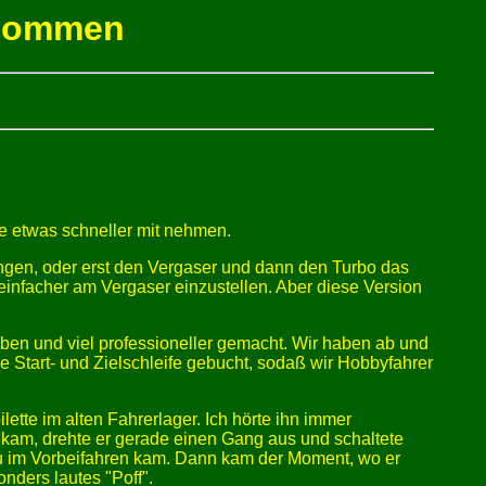
enommen
ve etwas schneller mit nehmen.
ngen, oder erst den Vergaser und dann den Turbo das
einfacher am Vergaser einzustellen. Aber diese Version
eben und viel professioneller gemacht. Wir haben ab und
 Start- und Zielschleife gebucht, sodaß wir Hobbyfahrer
tte im alten Fahrerlager. Ich hörte ihn immer
i kam, drehte er gerade einen Gang aus und schaltete
nau im Vorbeifahren kam. Dann kam der Moment, wo er
nders lautes "Poff".